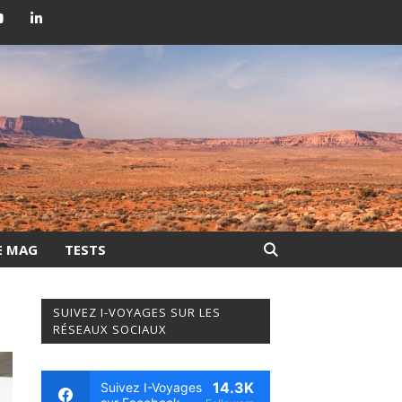
E MAG
TESTS
SUIVEZ I-VOYAGES SUR LES
RÉSEAUX SOCIAUX
14.3K
Suivez I-Voyages