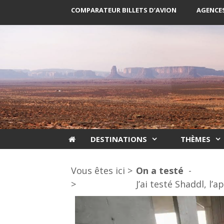
Aller
COMPARATEUR BILLETS D’AVION
AGENCES
au
contenu
DESTINATIONS
THÈMES
Vous êtes ici >
On a testé
>
J’ai testé Shaddl, l’