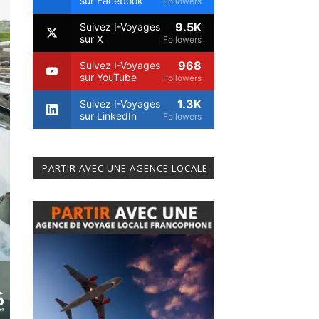
sur Facebook
Followers
9.5K
Suivez I-Voyages
sur X
Followers
968
Suivez I-Voyages
sur YouTube
Followers
1.3K
Suivez I-Voyages
sur LinkedIn
Followers
PARTIR AVEC UNE AGENCE LOCALE