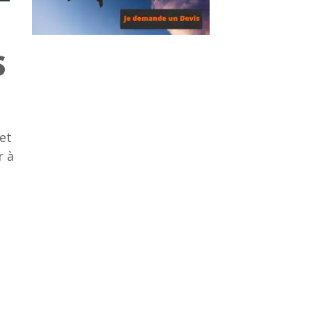
E
S
 et
r à