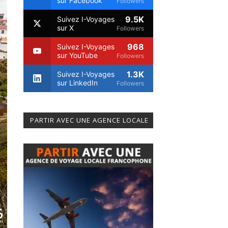
sur Facebook
Followers
9.5K
Suivez I-Voyages
sur X
Followers
968
Suivez I-Voyages
sur YouTube
Followers
1.3K
Suivez I-Voyages
sur LinkedIn
Followers
PARTIR AVEC UNE AGENCE LOCALE