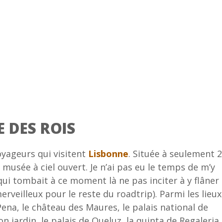
 DES ROIS
oyageurs qui visitent
Lisbonne
. Située à seulement 
n musée à ciel ouvert. Je n’ai pas eu le temps de m’y
qui tombait à ce moment là ne pas inciter à y flâner
rveilleux pour le reste du roadtrip). Parmi les lieux
 Pena, le château des Maures, le palais national de
on jardin, le palais de Queluz, la quinta de Regaleria