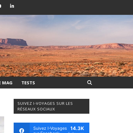
E MAG
TESTS
SUIVEZ I-VOYAGES SUR LES
RÉSEAUX SOCIAUX
14.3K
Suivez I-Voyages