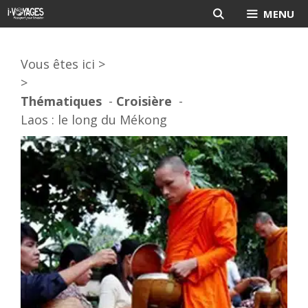
Aller
MENU
au
contenu
Vous êtes ici >
>
Thématiques
Croisière
Laos : le long du Mékong